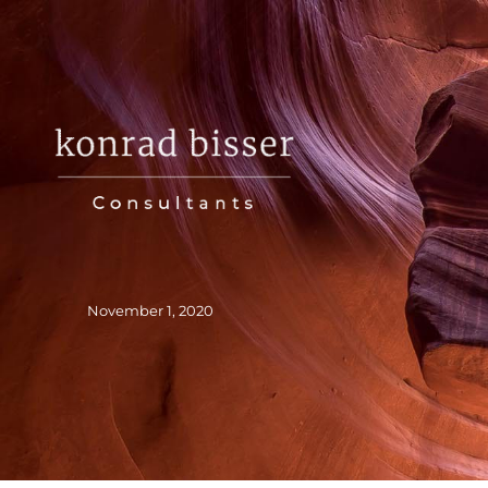
konrad bis
Strategie- Und Orga
November 1, 2020