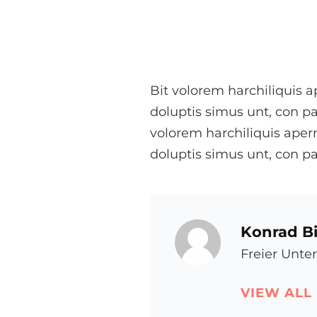
Bit volorem harchiliquis a
doluptis simus unt, con par
volorem harchiliquis apern
doluptis simus unt, con par
Konrad Bi
Freier Unte
VIEW ALL