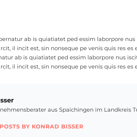
pernatur ab is quiatiatet ped essim laborpore nus i
cit, il incit est, sin nonseque pe venis quis res es 
atur ab is quiatiatet ped essim laborpore nus iscit
cit, il incit est, sin nonseque pe venis quis res es 
sser
rnehmensberater aus Spaichingen im Landkreis T
 POSTS BY KONRAD BISSER